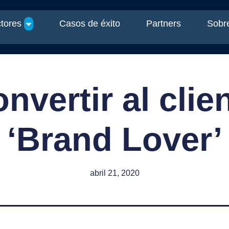
tores
Casos de éxito
Partners
Sobre
vertir al clie
‘Brand Lover’
abril 21, 2020