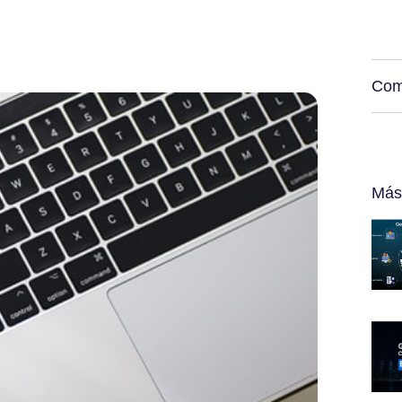
Com
Más