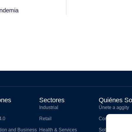
andemia
ones
Sectores
Quiénes S
Industrial
Únete a aggity
4.0
Retail
Contacto
ation and Business
Health & Services
Sobre aggity