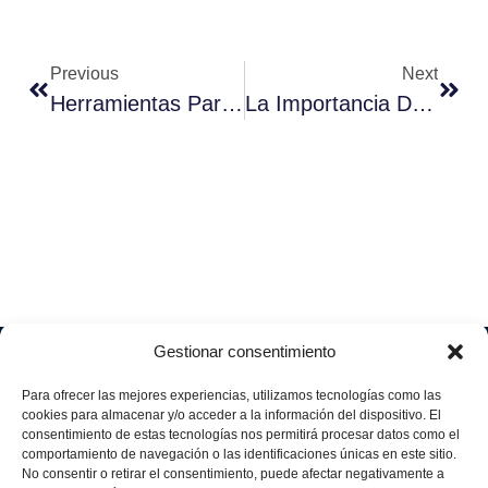
Previous
Next
Herramientas Para La Eficiencia Industrial Con OEE
La Importancia De Una Estrategia ABM En 3 Claves
Gestionar consentimiento
Soluciones
Quiénes
Sectores
Aviso
Somos
IA &
Industrial
Para ofrecer las mejores experiencias, utilizamos tecnologías como las
legal
Data
Únete
cookies para almacenar y/o acceder a la información del dispositivo. El
Política
Retail
a
consentimiento de estas tecnologías nos permitirá procesar datos como el
Industria
de
aggity
Health &
comportamiento de navegación o las identificaciones únicas en este sitio.
4.0
Privacid
No consentir o retirar el consentimiento, puede afectar negativamente a
Services
Contacto