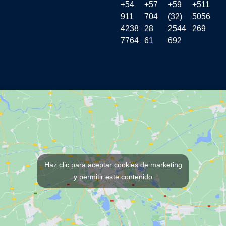
+54
+57
+59
+511
911
704
(32)
5056
4238
28
2544
269
7764
61
692
Haz clic para aceptar cookies de marketing
y permitir este contenido