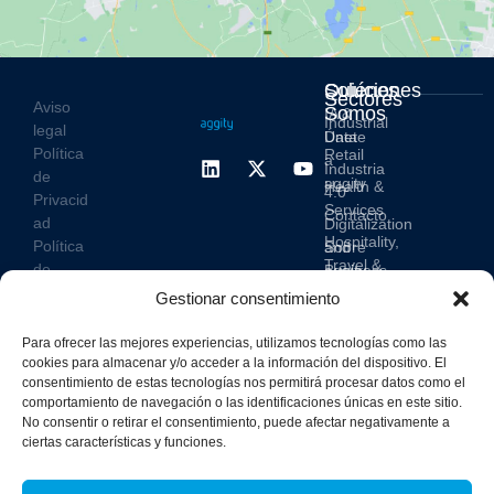
Soluciones
Quiénes
Sectores
Aviso
Somos
IA &
Industrial
legal
Data
Únete
Política
Retail
a
Industria
de
aggity
Health &
4.0
Privacid
Services
Contacto
ad
Digitalization
Hospitality,
Política
and
Sobre
Travel &
de
Business
aggity
Leisure
cookies
Solutions
Gestionar consentimiento
Blog
Política
Sostenibilidad &
Prensa
integrad
Para ofrecer las mejores experiencias, utilizamos tecnologías como las
Descarbonización
a y
cookies para almacenar y/o acceder a la información del dispositivo. El
Casos
consentimiento de estas tecnologías nos permitirá procesar datos como el
certifica
de
comportamiento de navegación o las identificaciones únicas en este sitio.
dos
éxito
No consentir o retirar el consentimiento, puede afectar negativamente a
ciertas características y funciones.