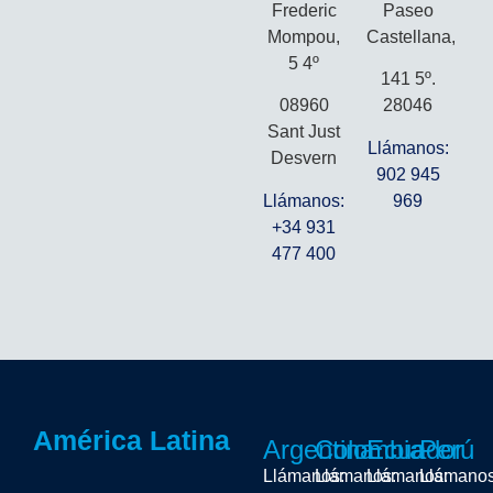
Frederic
Paseo
Mompou,
Castellana,
5 4º
141 5º.
08960
28046
Sant Just
Llámanos:
Desvern
902 945
Llámanos:
969
+34 931
477 400
América Latina
Argentina
Colombia
Ecuador
Perú
Llámanos:
Llámanos:
Llámanos:
Llámanos