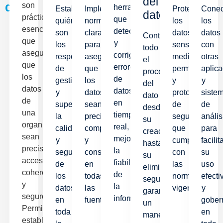
del
dato
?
son
herramientas
Establece
Implementa
Protege
Conec
dato
prácticas
que
quiénes
normas
los
los
esenciales
detectan
son
claras
datos
datos
Controla
que
y
los
para
sensibles
con
todo
aseguran
corrigen
responsables
asegurar
mediante
otras
el
que
errores
de
que
permisos
aplic
proceso
los
de
gestionar
los
y
y
del
datos
datos
y
datos
protocolos
siste
dato
de
en
supervisar
sean
de
de
desde
una
tiempo
la
precisos,
seguridad
anális
su
organización
real,
calidad
completos
que
para
creación
sean
mejorando
y
y
cumplen
facilit
hasta
precisos,
la
seguridad
consistentes
con
su
su
accesibles,
fiabilidad
de
en
las
uso
eliminación
coherentes
de
los
todas
normativas
efecti
segura,
y
la
datos
las
vigentes.
y
garantizando
seguros.
información.
en
fuentes.
gober
un
Permiten
toda
en
manejo
establecer