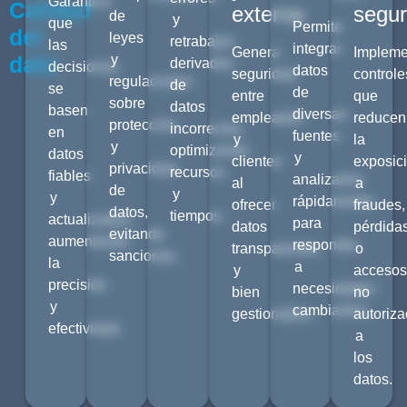
Garantiza
Calidad
externa
segur
de
y
que
Permite
del
leyes
retrabajos
las
integrar
Genera
Impleme
dato
y
derivados
decisiones
datos
seguridad
controle
regulaciones
de
se
de
entre
que
sobre
datos
basen
diversas
empleados
reducen
protección
incorrectos,
en
fuentes
y
la
y
optimizando
datos
y
clientes
exposic
privacidad
recursos
fiables
analizarlos
al
a
de
y
y
rápidamente
ofrecer
fraudes,
datos,
tiempos.
actualizados,
para
datos
pérdida
evitando
aumentando
responder
transparentes
o
sanciones.
la
a
y
acceso
precisión
necesidades
bien
no
y
cambiantes.
gestionados.
autoriz
efectividad.
a
los
datos.