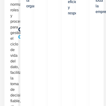
la
toda
eficiente
normas,
organización.
la
y
roles
empre
responsable.
y
procesos
para
Características
gestionar
clave
el
ciclo
de
vida
del
dato,
facilitando
la
toma
de
decisiones
fiable,