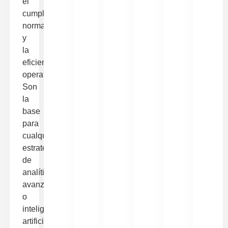
el
cumplimiento
normativo
y
la
eficiencia
operativa.
Son
la
base
para
cualquier
estrategia
de
analítica
avanzada
o
inteligencia
artificial.