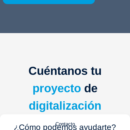
Cuéntanos tu
proyecto
de
digitalización
Contacto
¿Cómo podemos ayudarte?