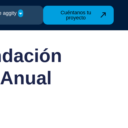
Cuéntanos tu
 aggity
proyecto
ndación
 Anual