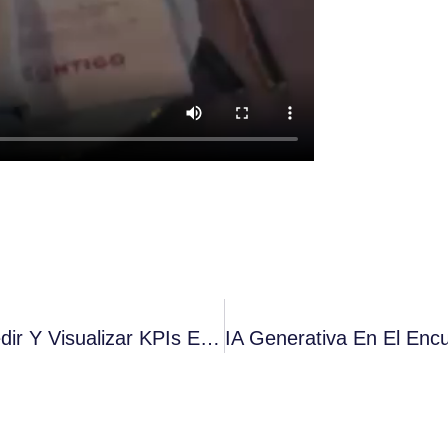
Power BI Para Sostenibilidad: Cómo Medir Y Visualizar KPIs ESG En Tiempo Real