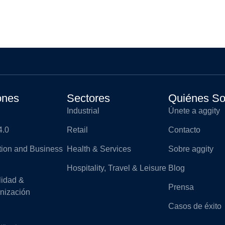
ones
Sectores
Quiénes S
Industrial
Únete a aggity
4.0
Retail
Contacto
ation and Business
Health & Services
Sobre aggity
Hospitality, Travel & Leisure
Blog
lidad &
Prensa
nización
Casos de éxito