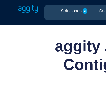
Soluciones
Sec
aggity
Conti