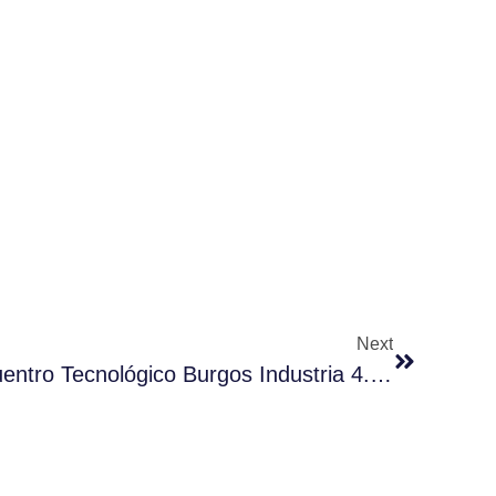
Next
IA Generativa En El Encuentro Tecnológico Burgos Industria 4.0 2025 By Aggity