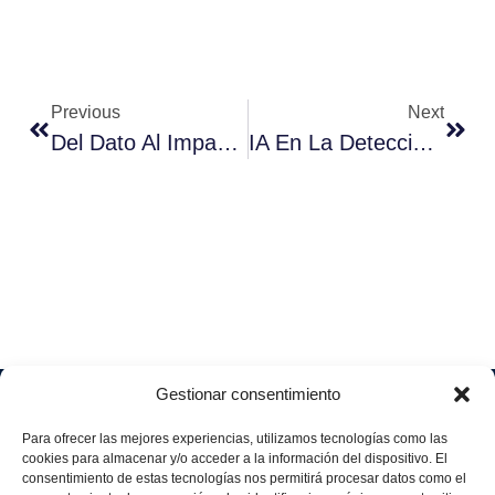
Previous
Next
Del Dato Al Impacto Real – Entrevista Con Antonio Rodríguez, Experto En Power BI En Aggity
IA En La Detección De Fraudes Financieros Y Empresariales
Gestionar consentimiento
Soluciones
Quiénes
Sectores
Aviso
Somos
IA &
Industrial
Para ofrecer las mejores experiencias, utilizamos tecnologías como las
legal
Data
Únete
cookies para almacenar y/o acceder a la información del dispositivo. El
Política
Retail
a
consentimiento de estas tecnologías nos permitirá procesar datos como el
Industria
de