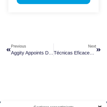
Previous
Next
Aggity Appoints Diego Viudes As New Commercial Director For The Spanish Business
Técnicas Eficaces Para Ahorrar Luz En Una Tienda