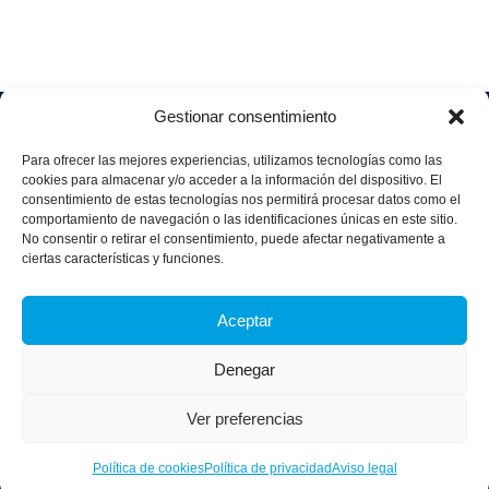
Gestionar consentimiento
Soluciones
Quiénes
Sectores
Aviso
Somos
IA &
Industrial
Para ofrecer las mejores experiencias, utilizamos tecnologías como las
legal
Data
Únete
cookies para almacenar y/o acceder a la información del dispositivo. El
Política
Retail
a
consentimiento de estas tecnologías nos permitirá procesar datos como el
Industria
de
aggity
Health &
comportamiento de navegación o las identificaciones únicas en este sitio.
4.0
Privacid
No consentir o retirar el consentimiento, puede afectar negativamente a
Services
Contacto
ad
Digitalization
ciertas características y funciones.
Hospitality,
Política
and
Sobre
Travel &
de
Business
aggity
Aceptar
Leisure
cookies
Solutions
Blog
Política
Sostenibilidad &
Prensa
Denegar
integrad
Descarbonización
a y
Casos
certifica
Ver preferencias
de
dos
éxito
Política de cookies
Política de privacidad
Aviso legal