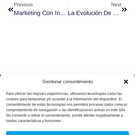
Previous
Next
Marketing Con Inteligencia Artificial Para Alcanzar Objetivos
La Evolución De La Experiencia Del Cliente En Marketing
Gestionar consentimiento
Soluciones
Quiénes
Sectores
Aviso
Somos
IA &
Industrial
Para ofrecer las mejores experiencias, utilizamos tecnologías como las
legal
Data
Únete
cookies para almacenar y/o acceder a la información del dispositivo. El
Política
Retail
a
consentimiento de estas tecnologías nos permitirá procesar datos como el
Industria
de
aggity
Health &
comportamiento de navegación o las identificaciones únicas en este sitio.
4.0
Privacid
No consentir o retirar el consentimiento, puede afectar negativamente a
Services
Contacto
ad
Digitalization
ciertas características y funciones.
Hospitality,
Política
and
Sobre
Travel &
de
Business
aggity