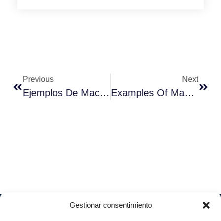
Previous
Next
Ejemplos De Machine Learning En Smart Factories
Examples Of Machine Learning In Smart Factories
Gestionar consentimiento
Soluciones
Quiénes
Sectores
Aviso
Somos
IA &