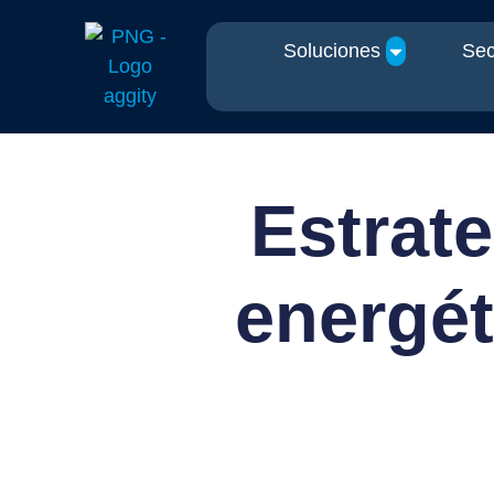
Soluciones
Sec
Estrate
energét