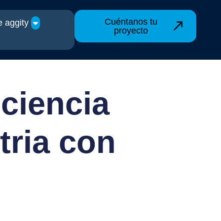
Cuéntanos tu
 aggity
proyecto
iciencia
tria con