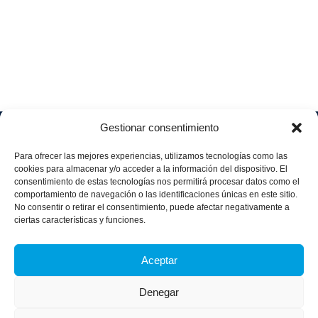
Gestionar consentimiento
Soluciones
Quiénes
Sectores
Aviso
Somos
IA &
Industrial
Para ofrecer las mejores experiencias, utilizamos tecnologías como las
legal
Data
Únete
cookies para almacenar y/o acceder a la información del dispositivo. El
Política
Retail
a
consentimiento de estas tecnologías nos permitirá procesar datos como el
Industria
de
aggity
Health &
comportamiento de navegación o las identificaciones únicas en este sitio.
4.0
Privacid
No consentir o retirar el consentimiento, puede afectar negativamente a
Services
Contacto
ad
Digitalization
ciertas características y funciones.
Hospitality,
Política
and
Sobre
Travel &
de
Business
aggity
Aceptar
Leisure
cookies
Solutions
Blog
Política
Sostenibilidad &
Prensa
Denegar
integrad
Descarbonización
a y
Casos