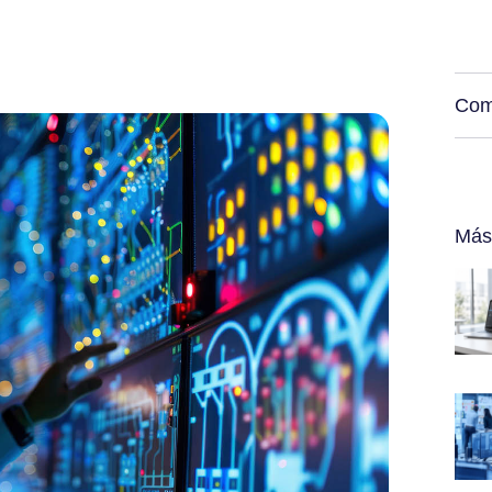
Com
Más