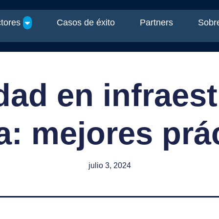
tores
Casos de éxito
Partners
Sobre
dad en infraest
ca: mejores prá
julio 3, 2024