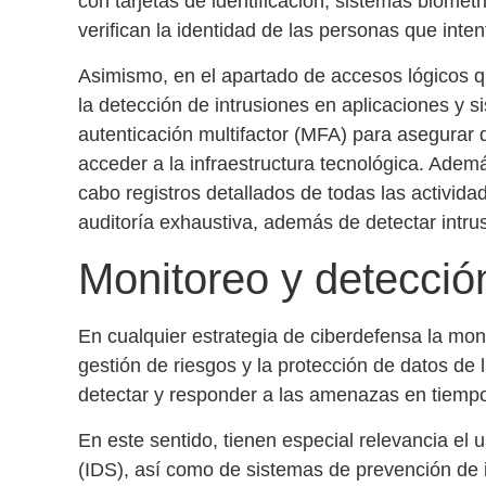
con tarjetas de identificación, sistemas biomét
verifican la identidad de las personas que inten
Asimismo, en el apartado de accesos lógicos 
la
detección de intrusiones
en aplicaciones y s
autenticación multifactor (MFA)
para asegurar 
acceder a la infraestructura tecnológica. Adem
cabo registros detallados de todas las activid
auditoría exhaustiva, además de detectar intru
Monitoreo y detecci
En cualquier estrategia de
ciberdefensa
la moni
gestión de riesgos
y la
protección de datos
de l
detectar y responder a las amenazas en tiempo
En este sentido, tienen especial relevancia el 
(IDS)
, así como de
sistemas de prevención de 