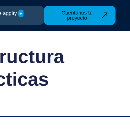
Cuéntanos tu
 aggity
proyecto
ructura
cticas