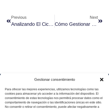
Previous
Next
Analizando El Ciclo De Vida De Un Producto Con Ejemplos Reales
Cómo Gestionar La Diversidad Generacional En Recursos Humanos
Gestionar consentimiento
Soluciones
Quiénes
Sectores
Aviso
Somos
IA &
Industrial
Para ofrecer las mejores experiencias, utilizamos tecnologías como las
legal
Data
Únete
cookies para almacenar y/o acceder a la información del dispositivo. El
Política
Retail
a
consentimiento de estas tecnologías nos permitirá procesar datos como el
Industria
de
aggity
Health &
comportamiento de navegación o las identificaciones únicas en este sitio.
4.0
Privacid
No consentir o retirar el consentimiento, puede afectar negativamente a
Services
Contacto