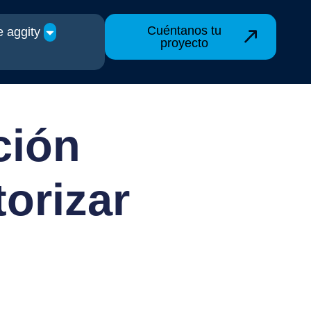
Cuéntanos tu
 aggity
proyecto
ción
orizar