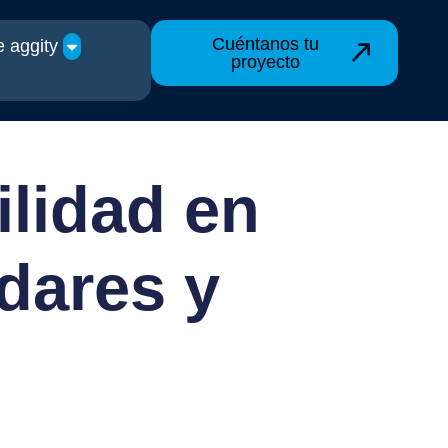
Cuéntanos tu
 aggity
proyecto
ilidad en
ndares y