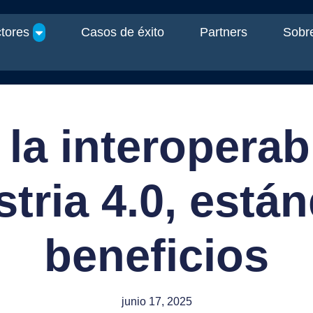
tores
Casos de éxito
Partners
Sobre
e la interoperab
stria 4.0, está
beneficios
junio 17, 2025