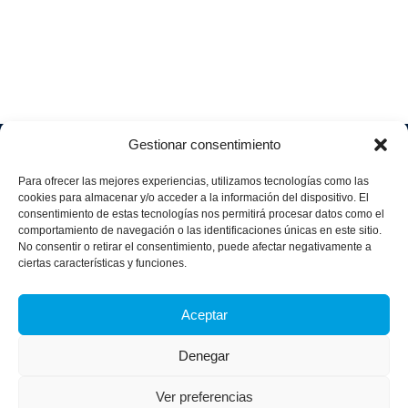
Gestionar consentimiento
Soluciones
Quiénes
Sectores
Aviso
Somos
IA &
Industrial
Para ofrecer las mejores experiencias, utilizamos tecnologías como las
legal
Data
Únete
cookies para almacenar y/o acceder a la información del dispositivo. El
Política
Retail
a
consentimiento de estas tecnologías nos permitirá procesar datos como el
Industria
de
aggity
Health &
comportamiento de navegación o las identificaciones únicas en este sitio.
4.0
Privacid
No consentir o retirar el consentimiento, puede afectar negativamente a
Services
Contacto
ad
Digitalization
ciertas características y funciones.
Hospitality,
Política
and
Sobre
Travel &
de
Business
aggity
Aceptar
Leisure
cookies
Solutions
Blog
Política
Sostenibilidad &
Prensa
Denegar
integrad
Descarbonización
a y
Casos
certifica
Ver preferencias
de