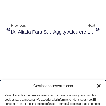
Previous
Next
IA, Aliada Para Superar La Crisis COVID-19
Aggity Adquiere La Compañía Exponential Analytics Y Entra En El Mercado De Analítica De Datos Con IA
Gestionar consentimiento
Soluciones
Quiénes
Sectores
Aviso
Somos
IA &
Industrial
Para ofrecer las mejores experiencias, utilizamos tecnologías como las
legal
Data
Únete
cookies para almacenar y/o acceder a la información del dispositivo. El
Política
Retail
a
consentimiento de estas tecnologías nos permitirá procesar datos como el
Industria