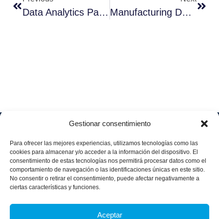
Data Analytics Para La Mejora De La Eficiencia En La Planta De Producción Farmacéutica
Manufacturing Data Labs Para La Industria Inteligente
Gestionar consentimiento
Soluciones
Quiénes
Sectores
Aviso
Somos
IA &
Industrial
Para ofrecer las mejores experiencias, utilizamos tecnologías como las
legal
Data
Únete
cookies para almacenar y/o acceder a la información del dispositivo. El
Política
Retail
a
consentimiento de estas tecnologías nos permitirá procesar datos como el
Industria
de
aggity
Health &
comportamiento de navegación o las identificaciones únicas en este sitio.
4.0
Privacid
No consentir o retirar el consentimiento, puede afectar negativamente a
Services
Contacto
ad
Digitalization
ciertas características y funciones.
Hospitality,
Política
and
Sobre
Travel &
de
Business
aggity
Aceptar
Leisure
cookies
Solutions