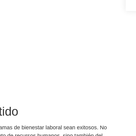
tido
amas de bienestar laboral
sean exitosos. No
nto de recursos humanos, sino también del