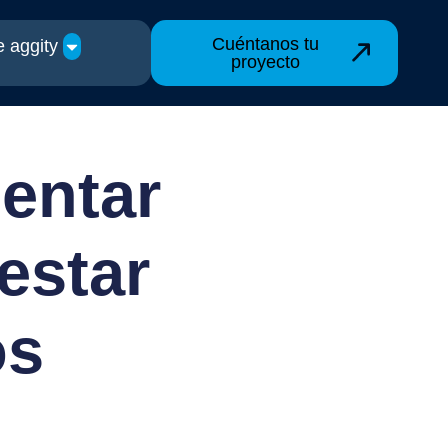
Cuéntanos tu
 aggity
proyecto
entar
estar
os