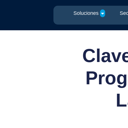
Soluciones
Sec
Clav
Prog
L