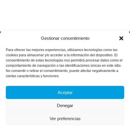
Gestionar consentimiento
Soluciones
Quiénes
Sectores
Aviso
Somos
IA &
Industrial
Para ofrecer las mejores experiencias, utilizamos tecnologías como las
legal
Data
Únete
cookies para almacenar y/o acceder a la información del dispositivo. El
Política
Retail
a
consentimiento de estas tecnologías nos permitirá procesar datos como el
Industria
de
aggity
Health &
comportamiento de navegación o las identificaciones únicas en este sitio.
4.0
Privacid
No consentir o retirar el consentimiento, puede afectar negativamente a
Services
Contacto
ad
Digitalization
ciertas características y funciones.
Hospitality,
Política
and
Sobre
Travel &
de
Business
aggity
Leisure
Aceptar
cookies
Solutions
Blog
Política
Sostenibilidad &
Prensa
Denegar
integrad
Descarbonización
a y
Casos
certifica
Ver preferencias
de
dos
éxito