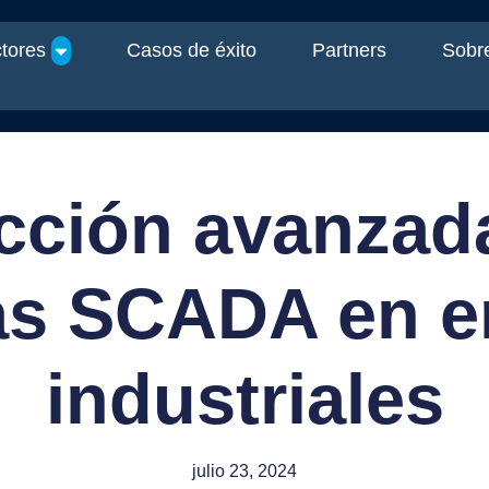
tores
Casos de éxito
Partners
Sobre
cción avanzad
as SCADA en e
industriales
julio 23, 2024