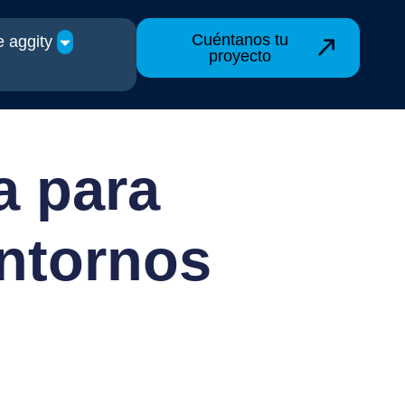
Cuéntanos tu
 aggity
proyecto
a para
ntornos