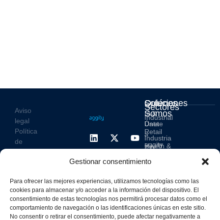
Soluciones
Quiénes
Sectores
Aviso
Somos
IA &
Industrial
legal
Data
Únete
Política
Retail
a
Industria
de
aggity
Health &
4.0
Privacid
Services
Contacto
Gestionar consentimiento
ad
Digitalization
Hospitality,
Política
and
Sobre
Travel &
Para ofrecer las mejores experiencias, utilizamos tecnologías como las
de
Business
aggity
cookies para almacenar y/o acceder a la información del dispositivo. El
Leisure
cookies
Solutions
Blog
consentimiento de estas tecnologías nos permitirá procesar datos como el
Política
Sostenibilidad &
comportamiento de navegación o las identificaciones únicas en este sitio.
Prensa
integrad
No consentir o retirar el consentimiento, puede afectar negativamente a
Descarbonización