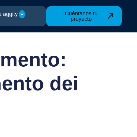
Cuéntanos tu
 aggity
proyecto
amento:
mento dei