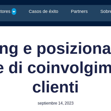
tores
Casos de éxito
Partners
Sobre
ing e posizion
e di coinvolgi
clienti
septiembre 14, 2023