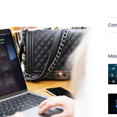
Com
Más