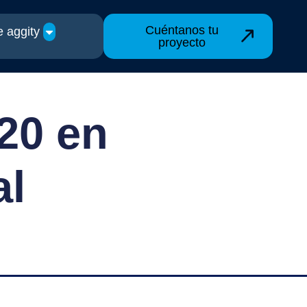
Cuéntanos tu
 aggity
proyecto
20 en
al