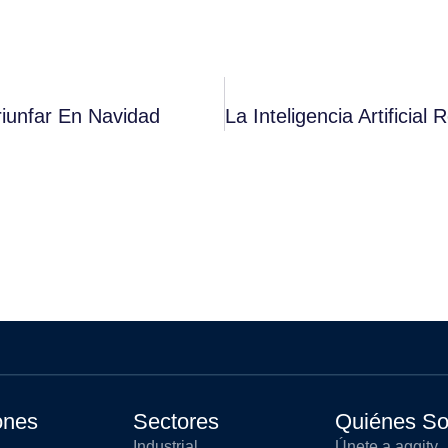
riunfar En Navidad
ones
Sectores
Quiénes S
Industrial
Únete a aggity