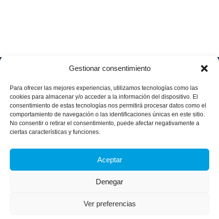
Gestionar consentimiento
Soluciones
Quiénes
Sectores
Aviso
Somos
IA &
Industrial
Para ofrecer las mejores experiencias, utilizamos tecnologías como las
legal
Data
Únete
cookies para almacenar y/o acceder a la información del dispositivo. El
Política
Retail
a
consentimiento de estas tecnologías nos permitirá procesar datos como el
Industria
de
aggity
Health &
comportamiento de navegación o las identificaciones únicas en este sitio.
4.0
Privacid
No consentir o retirar el consentimiento, puede afectar negativamente a
Services
Contacto
ad
Digitalization
ciertas características y funciones.
Hospitality,
Política
and
Sobre
Travel &
de
Business
aggity
Aceptar
Leisure
cookies
Solutions
Blog
Política
Sostenibilidad &
Prensa
Denegar
integrad
Descarbonización
a y
Casos
certifica
Ver preferencias
de
dos
éxito