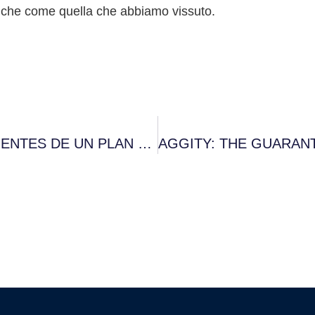
itiche come quella che abbiamo vissuto.
AGGITY: LA GARANTIA PARA SUS CLIENTES DE UN PLAN DE ACTUACIÓN Y RECUPERACIÓN ROBUSTO ANTE LOS CIBERATAQUES