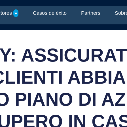
tores
Casos de éxito
Partners
Sobre
Y: ASSICURATI
CLIENTI ABBI
O PIANO DI AZ
UPERO IN CAS