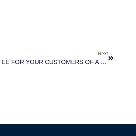
Next
AGGITY: THE GUARANTEE FOR YOUR CUSTOMERS OF A ROBUST CYBER-ATTACK ACTION AND RECOVERY PLAN