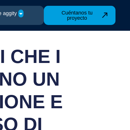
Cuéntanos tu
 aggity
proyecto
 CHE I
ANO UN
IONE E
O DI