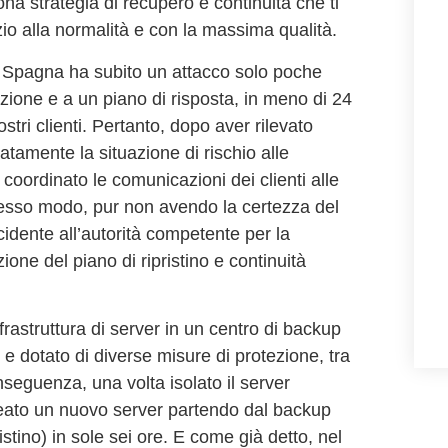
a strategia di recupero e continuità che ti
zio alla normalità e con la massima qualità.
in Spagna ha subito un attacco solo poche
azione e a un piano di risposta, in meno di 24
nostri clienti. Pertanto, dopo aver rilevato
atamente la situazione di rischio alle
coordinato le comunicazioni dei clienti alle
stesso modo, pur non avendo la certezza del
ncidente all’autorità competente per la
ione del piano di ripristino e continuità
frastruttura di server in un centro di backup
 e dotato di diverse misure di protezione, tra
seguenza, una volta isolato il server
creato un nuovo server partendo dal backup
istino) in sole sei ore. E come già detto, nel