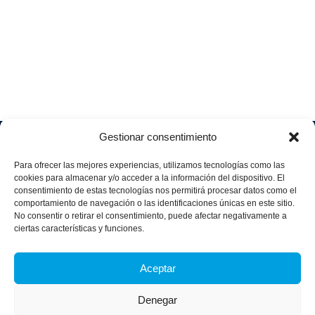
Gestionar consentimiento
Soluciones
Quiénes
Sectores
Aviso
Somos
IA &
Industrial
Para ofrecer las mejores experiencias, utilizamos tecnologías como las
legal
Data
Únete
cookies para almacenar y/o acceder a la información del dispositivo. El
Política
Retail
a
consentimiento de estas tecnologías nos permitirá procesar datos como el
Industria
de
aggity
Health &
comportamiento de navegación o las identificaciones únicas en este sitio.
4.0
Privacid
No consentir o retirar el consentimiento, puede afectar negativamente a
Services
Contacto
ad
Digitalization
ciertas características y funciones.
Hospitality,
Política
and
Sobre
Travel &
de
Business
aggity
Aceptar
Leisure
cookies
Solutions
Blog
Política
Sostenibilidad &
Prensa
Denegar
integrad
Descarbonización