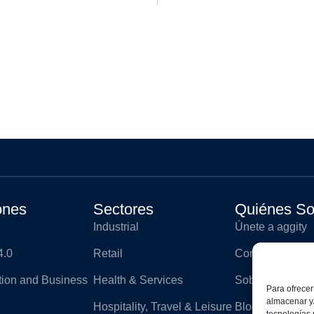
ones
Sectores
Quiénes S
Industrial
Únete a aggity
4.0
Retail
Contacto
ation and Business
Health & Services
Sobre aggity
Para ofrecer
almacenar y/
Hospitality, Travel & Leisure
Blog