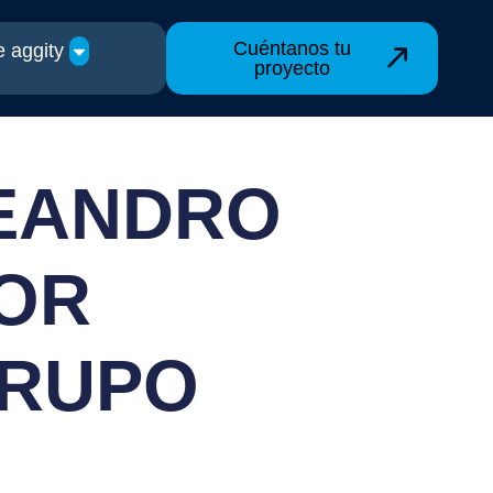
Cuéntanos tu
 aggity
proyecto
LEANDRO
TOR
GRUPO