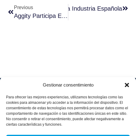
Previous
Digital: La Clave Para La Industria Española
Aggity Participa En La Comunidad De Mantenimiento De Burgos Para Analizar El Papel De La IA Agéntica Y La Simulación DES En El Mantenimiento Industrial
Gestionar consentimiento
Soluciones
Quiénes
Sectores
Aviso
Somos
IA &
Industrial
Para ofrecer las mejores experiencias, utilizamos tecnologías como las
legal
Data
Únete
cookies para almacenar y/o acceder a la información del dispositivo. El
Política
Retail
a
consentimiento de estas tecnologías nos permitirá procesar datos como el
Industria
de
aggity
Health &
comportamiento de navegación o las identificaciones únicas en este sitio.
4.0
Privacid
No consentir o retirar el consentimiento, puede afectar negativamente a
Services
Contacto
ad
Digitalization
ciertas características y funciones.
Hospitality,
Política
and
Sobre
Travel &