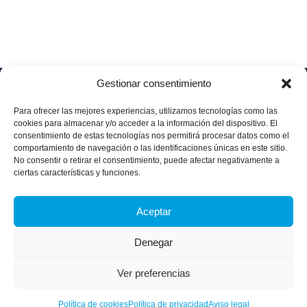
Gestionar consentimiento
Soluciones
Quiénes
Sectores
Aviso
Somos
IA &
Industrial
Para ofrecer las mejores experiencias, utilizamos tecnologías como las
legal
Data
Únete
cookies para almacenar y/o acceder a la información del dispositivo. El
Política
Retail
a
consentimiento de estas tecnologías nos permitirá procesar datos como el
Industria
de
aggity
Health &
comportamiento de navegación o las identificaciones únicas en este sitio.
4.0
Privacid
No consentir o retirar el consentimiento, puede afectar negativamente a
Services
Contacto
ad
Digitalization
ciertas características y funciones.
Hospitality,
Política
and
Sobre
Travel &
de
Business
aggity
Aceptar
Leisure
cookies
Solutions
Blog
Política
Sostenibilidad &
Prensa
Denegar
integrad
Descarbonización
a y
Casos
certifica
Ver preferencias
de
dos
éxito
Política de cookies
Política de privacidad
Aviso legal