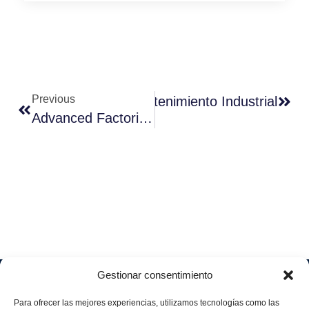
Previous
imulación DES En El Mantenimiento Industrial
Advanced Factories 2026: Innovación, Industria Y Nuevas Oportunidades
Gestionar consentimiento
Soluciones
Quiénes
Sectores
Aviso
Somos
IA &
Industrial
Para ofrecer las mejores experiencias, utilizamos tecnologías como las
legal