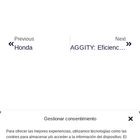
Previous
Next
Honda
AGGITY: Eficiencia Energética, Para Una Producción Industrial Más Sostenible.
Gestionar consentimiento
Soluciones
Quiénes
Sectores
Aviso
Somos
IA &
Industrial
Para ofrecer las mejores experiencias, utilizamos tecnologías como las
legal
Data
Únete
cookies para almacenar y/o acceder a la información del dispositivo. El
Política
Retail