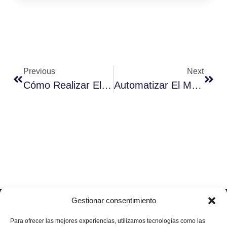
Previous
Next
Cómo Realizar El Control Horario Con La ‘Ley Rider’
Automatizar El Marketing Para Aumentar Las Ventas Y Consolidar Leads
Gestionar consentimiento
Soluciones
Quiénes
Sectores
Aviso
Somos
IA &
Industrial
Para ofrecer las mejores experiencias, utilizamos tecnologías como las
legal
Data
Únete