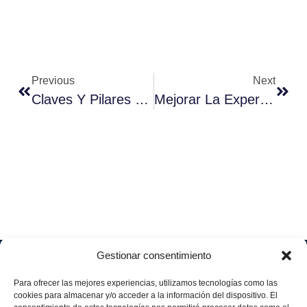
Previous
Next
Claves Y Pilares Básicos Del Inbound Marketing
Mejorar La Experiencia Del Cliente Para Vender Más
Gestionar consentimiento
Soluciones
Quiénes
Sectores
Aviso
Somos
IA &
Industrial
Para ofrecer las mejores experiencias, utilizamos tecnologías como las
legal
Data
Únete
cookies para almacenar y/o acceder a la información del dispositivo. El
Política
Retail
a