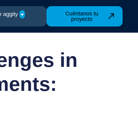
Cuéntanos tu
 aggity
proyecto
enges in
ments: