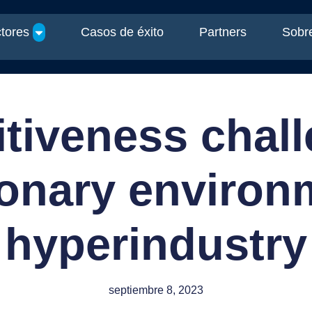
tores
Casos de éxito
Partners
Sobre
tiveness chall
tionary environ
hyperindustry
septiembre 8, 2023