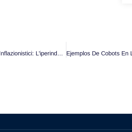
Le Sfide Della Competitività In Contesti Inflazionistici: L’iperindustria