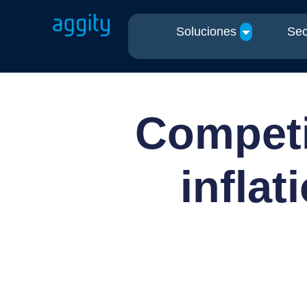
Soluciones
Sec
Competi
infla