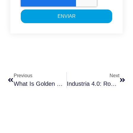
ENVIAR
Previous
Next
What Is Golden Record In Master Data Management?
Industria 4.0: Robot, Sensori O Realtà Aumentata, Ecco Come Appaiono Le Fabbriche Intelligenti