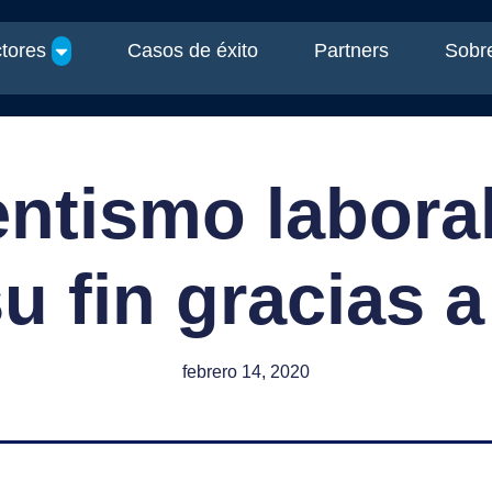
tores
Casos de éxito
Partners
Sobre
entismo labora
u fin gracias a
febrero 14, 2020