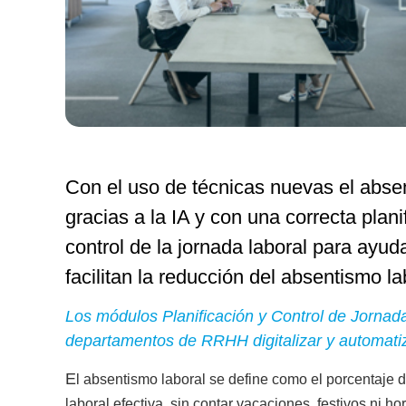
Con el uso de técnicas nuevas el absen
gracias a la IA y con una correcta planif
control de la jornada laboral para ayud
facilitan la reducción del absentismo la
Los módulos Planificación y Control de Jornada
departamentos de RRHH digitalizar y automati
E
l absentismo laboral se define como el porcentaje 
laboral efectiva, sin contar vacaciones, festivos ni