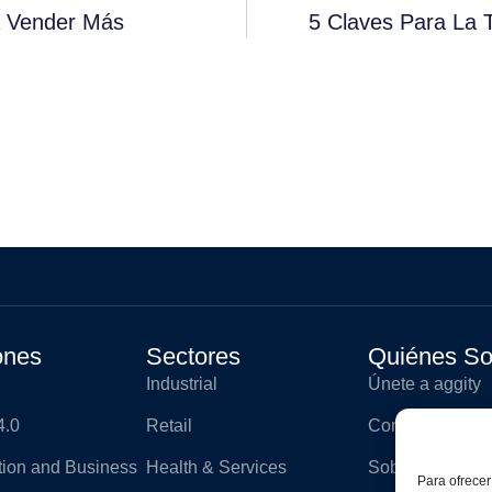
ra Vender Más
5 Claves Para La 
ones
Sectores
Quiénes S
Industrial
Únete a aggity
4.0
Retail
Contacto
ation and Business
Health & Services
Sobre aggity
Para ofrecer