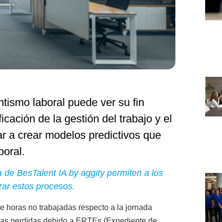
tismo laboral puede ver su fin
icación de la gestión del trabajo y el
ar a crear modelos predictivos que
boral.
 de BesTalent IA by aggity permiten a los
zar estos procesos.
de horas no trabajadas respecto a la jornada
 horas perdidas debido a ERTEs (Expediente de