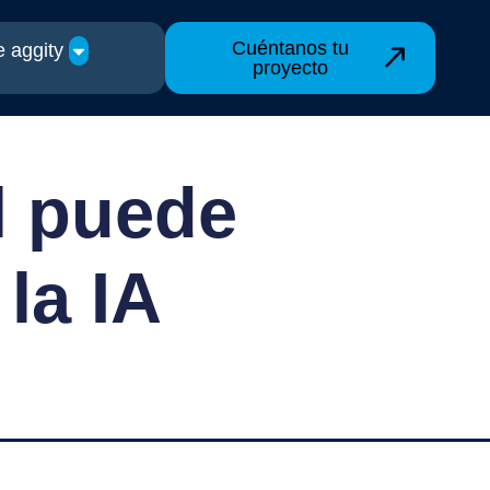
Cuéntanos tu
 aggity
proyecto
l puede
 la IA