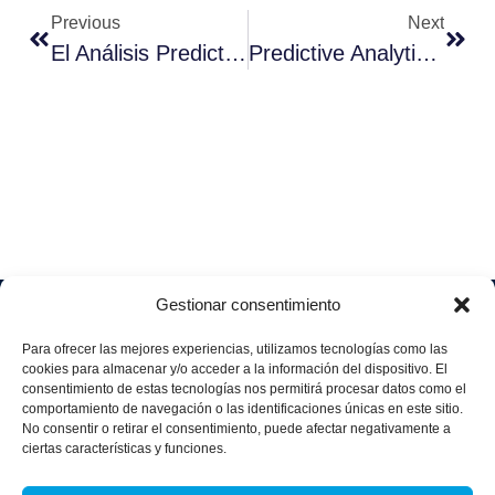
Previous
Next
El Análisis Predictivo En La Transformación Digital
Predictive Analytics In Digital Transformation
Gestionar consentimiento
Soluciones
Quiénes
Sectores
Aviso
Somos
IA &
Industrial
Para ofrecer las mejores experiencias, utilizamos tecnologías como las
legal
Data
Únete
cookies para almacenar y/o acceder a la información del dispositivo. El
Política
Retail
a
consentimiento de estas tecnologías nos permitirá procesar datos como el
Industria
de
aggity
Health &
comportamiento de navegación o las identificaciones únicas en este sitio.
4.0
Privacid
No consentir o retirar el consentimiento, puede afectar negativamente a
Services
Contacto
ad
Digitalization
ciertas características y funciones.
Hospitality,
Política
and
Sobre
Travel &
de
Business
aggity