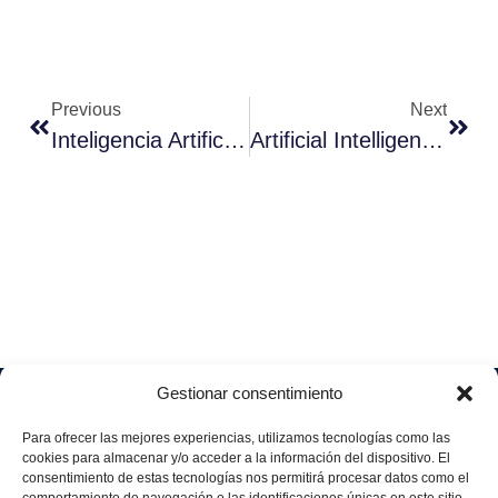
Previous
Next
Inteligencia Artificial Aplicada A Recursos Humanos
Artificial Intelligence Applied To Human Resources
Gestionar consentimiento
Soluciones
Quiénes
Sectores
Aviso
Somos
IA &
Industrial
Para ofrecer las mejores experiencias, utilizamos tecnologías como las
legal
Data
Únete
cookies para almacenar y/o acceder a la información del dispositivo. El
Política
Retail
a
consentimiento de estas tecnologías nos permitirá procesar datos como el
Industria
de
aggity
Health &