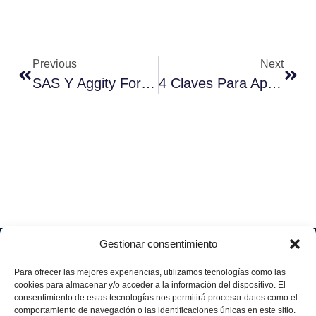
Previous
Next
SAS Y Aggity Forman Una Alianza Para Impulsar La Industria 4.0
4 Claves Para Aplicar Analytics A La Transformación Digital
Gestionar consentimiento
Soluciones
Quiénes
Sectores
Aviso
Somos
IA &
Industrial
Para ofrecer las mejores experiencias, utilizamos tecnologías como las
legal
Data
Únete
cookies para almacenar y/o acceder a la información del dispositivo. El
Política
Retail
a
consentimiento de estas tecnologías nos permitirá procesar datos como el
Industria
de
aggity
Health &
comportamiento de navegación o las identificaciones únicas en este sitio.
4.0