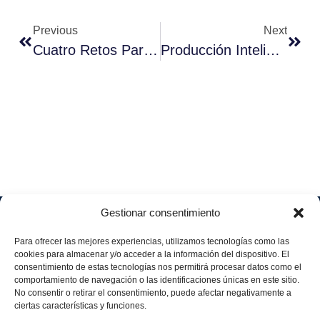
Previous
Next
Cuatro Retos Para El Éxito Del Marketing Omnicanal
Producción Inteligente En La Era De La Industria 4.0
Gestionar consentimiento
Soluciones
Quiénes
Sectores
Aviso
Somos
IA &
Industrial
Para ofrecer las mejores experiencias, utilizamos tecnologías como las
legal
Data
Únete
cookies para almacenar y/o acceder a la información del dispositivo. El
Política
Retail
a
consentimiento de estas tecnologías nos permitirá procesar datos como el
Industria
de
aggity
Health &
comportamiento de navegación o las identificaciones únicas en este sitio.
4.0
Privacid
No consentir o retirar el consentimiento, puede afectar negativamente a
Services
Contacto
ad
Digitalization
ciertas características y funciones.
Hospitality,
Política
and
Sobre