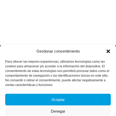
Gestionar consentimiento
Soluciones
Quiénes
Sectores
Aviso
Somos
IA &
Industrial
Para ofrecer las mejores experiencias, utilizamos tecnologías como las
legal
Data
Únete
cookies para almacenar y/o acceder a la información del dispositivo. El
Política
Retail
a
consentimiento de estas tecnologías nos permitirá procesar datos como el
Industria
de
aggity
Health &
comportamiento de navegación o las identificaciones únicas en este sitio.
4.0
Privacid
No consentir o retirar el consentimiento, puede afectar negativamente a
Services
Contacto
ad
Digitalization
ciertas características y funciones.
Hospitality,
Política
and
Sobre
Travel &
de
Business
aggity
Aceptar
Leisure
cookies
Solutions
Blog
Política
Sostenibilidad &
Prensa
Denegar
integrad
Descarbonización