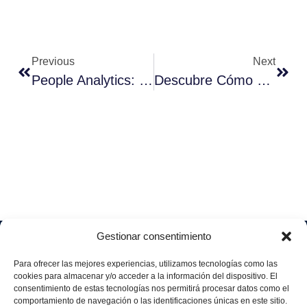
Previous
Next
People Analytics: Optimiza La Gestión De Tu Talento
Descubre Cómo Opera MES Optimiza La Producción Empresarial
Gestionar consentimiento
Soluciones
Quiénes
Sectores
Aviso
Somos
IA &
Industrial
Para ofrecer las mejores experiencias, utilizamos tecnologías como las
legal
Data
Únete
cookies para almacenar y/o acceder a la información del dispositivo. El
Política
Retail
a
consentimiento de estas tecnologías nos permitirá procesar datos como el
Industria
de
aggity
Health &
comportamiento de navegación o las identificaciones únicas en este sitio.
4.0