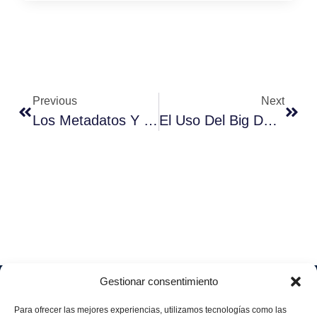
Previous
Next
Los Metadatos Y Su Influencia En La Empresa
El Uso Del Big Data En La Salud
Gestionar consentimiento
Soluciones
Quiénes
Sectores
Aviso
Somos
IA &
Industrial
Para ofrecer las mejores experiencias, utilizamos tecnologías como las
legal
Data
Únete