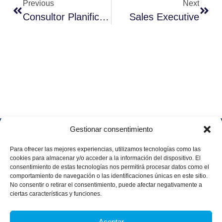
Previous
Next
Consultor Planificación De La Producción Industrial
Sales Executive
Gestionar consentimiento
Soluciones
Quiénes
Sectores
Aviso
Somos
IA &
Industrial
Para ofrecer las mejores experiencias, utilizamos tecnologías como las
legal
Data
Únete
cookies para almacenar y/o acceder a la información del dispositivo. El
Política
Retail
a
consentimiento de estas tecnologías nos permitirá procesar datos como el
Industria
de
aggity
Health &
comportamiento de navegación o las identificaciones únicas en este sitio.
4.0
Privacid
No consentir o retirar el consentimiento, puede afectar negativamente a
Services
Contacto
ad
Digitalization
ciertas características y funciones.
Hospitality,
Política
and
Sobre
Travel &
de
Business
aggity
Aceptar
Leisure