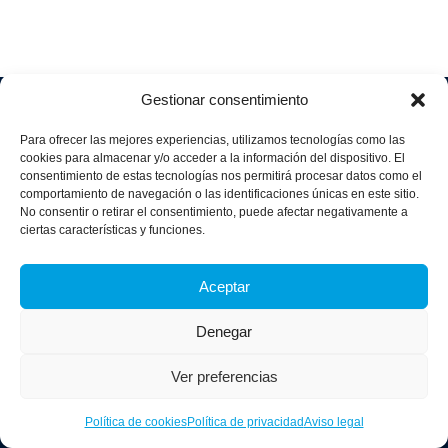
Gestionar consentimiento
Soluciones
Quiénes
Sectores
Aviso
Somos
IA &
Industrial
Para ofrecer las mejores experiencias, utilizamos tecnologías como las
legal
Data
Únete
cookies para almacenar y/o acceder a la información del dispositivo. El
Política
Retail
a
consentimiento de estas tecnologías nos permitirá procesar datos como el
Industria
de
aggity
Health &
comportamiento de navegación o las identificaciones únicas en este sitio.
4.0
Privacid
No consentir o retirar el consentimiento, puede afectar negativamente a
Services
Contacto
ad
Digitalization
ciertas características y funciones.
Hospitality,
Política
and
Sobre
Travel &
de
Business
aggity
Aceptar
Leisure
cookies
Solutions
Blog
Política
Sostenibilidad &
Prensa
Denegar
integrad
Descarbonización
a y
Casos
certifica
Ver preferencias
de
dos
éxito
Política de cookies
Política de privacidad
Aviso legal