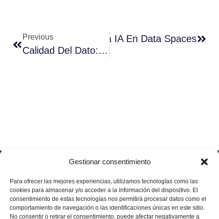
Previous
 Dato Y Gobernanza De La IA En Data Spaces
Calidad Del Dato: Mejora La Precisión Y Fiabilidad
Gestionar consentimiento
Soluciones
Quiénes
Sectores
Aviso
Somos
IA &
Industrial
Para ofrecer las mejores experiencias, utilizamos tecnologías como las
legal
Data
Únete
cookies para almacenar y/o acceder a la información del dispositivo. El
Política
Retail
a
consentimiento de estas tecnologías nos permitirá procesar datos como el
Industria
de
aggity
Health &
comportamiento de navegación o las identificaciones únicas en este sitio.
4.0
Privacid
No consentir o retirar el consentimiento, puede afectar negativamente a
Services