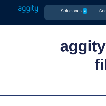
Soluciones
Sec
aggity
f