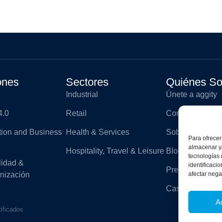
ones
Sectores
Quiénes S
Industrial
Únete a aggity
4.0
Retail
Contacto
ation and Business
Health & Services
Sobre aggity
Para ofrecer
almacenar y/
Hospitality, Travel & Leisure
Blog
tecnologías
lidad &
identificaci
Prensa
afectar nega
nización
Casos de éxito
A
tificados