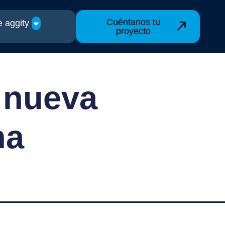
Cuéntanos tu
 aggity
proyecto
u nueva
na