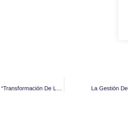
Aggity Socio De APD En La Jornada De “Transformación De La Empresa En La Era Digital”
La Gestión De