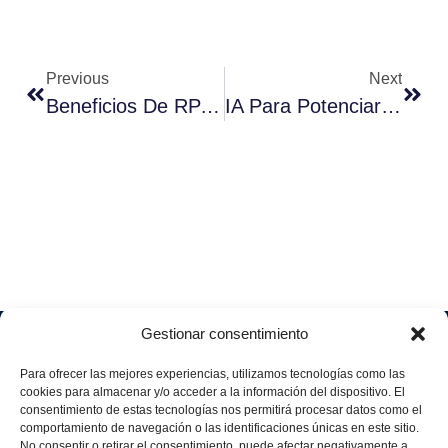
Previous
Next
Beneficios De RPA En Procesos Financieros
IA Para Potenciar El Talento En La Industria
Gestionar consentimiento
Soluciones
Quiénes
Sectores
Aviso
Somos
IA &
Industrial
Para ofrecer las mejores experiencias, utilizamos tecnologías como las
legal
Data
Únete
cookies para almacenar y/o acceder a la información del dispositivo. El
Política
Retail
a
consentimiento de estas tecnologías nos permitirá procesar datos como el
Industria
de
aggity
Health &
comportamiento de navegación o las identificaciones únicas en este sitio.
4.0
Privacid
No consentir o retirar el consentimiento, puede afectar negativamente a